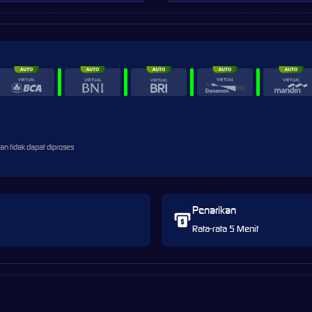
an tidak dapat diproses
Penarikan
Rata-rata 5 Menit