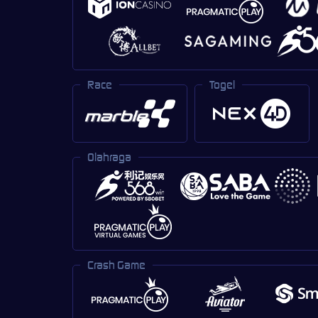
Race
Togel
Olahraga
Crash Game