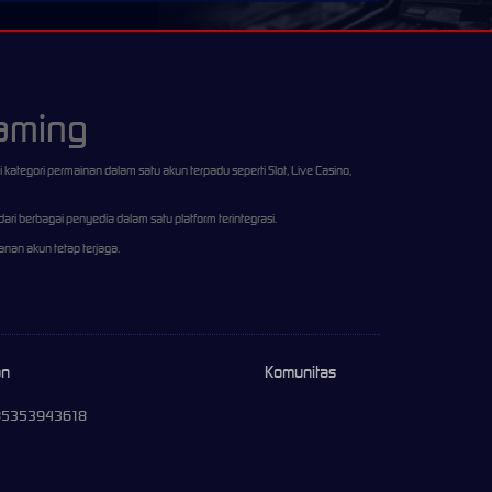
Gaming
ategori permainan dalam satu akun terpadu seperti Slot, Live Casino,
ri berbagai penyedia dalam satu platform terintegrasi.
nan akun tetap terjaga.
an
Komunitas
85353943618