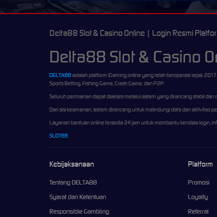
Delta88 Slot & Casino Online | Login Resmi Platf
Delta88 Slot & Casino O
DELTA88
adalah platform iGaming online yang telah beroperasi sejak 2017
Sports Betting, Fishing Game, Crash Game, dan P2P.
Seluruh permainan dapat diakses melalui sistem yang dirancang stabil dan
Dari sisi keamanan, sistem dirancang untuk melindungi data dan aktivitas
Layanan bantuan online tersedia 24 jam untuk membantu kendala login, inf
SLOT88
Kebijaksanaan
Platform
Tentang DELTA88
Promosi
Syarat dan Ketentuan
Loyalty
Responsible Gambling
Referral