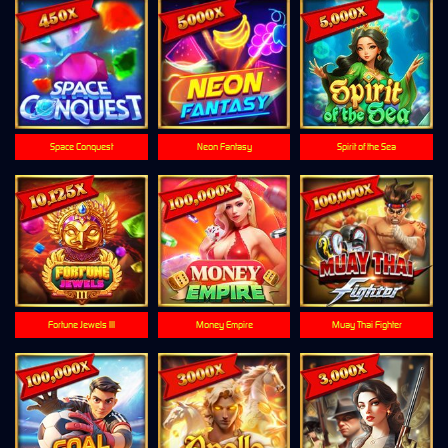
Space Conquest
Neon Fantasy
Spirit of the Sea
Fortune Jewels III
Money Empire
Muay Thai Fighter