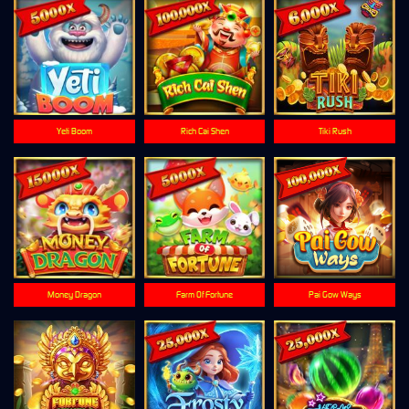
Yeti Boom
Rich Cai Shen
Tiki Rush
Money Dragon
Farm Of Fortune
Pai Gow Ways