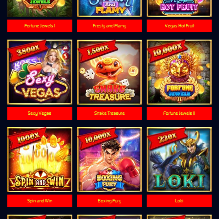
Fortune Jewels I
Frosty and Flamy
Vegas Hot Fruit
Sexy Vegas
Snake Treasure
Fortune Jewels II
Spin and Win
Boxing Fury
Loki