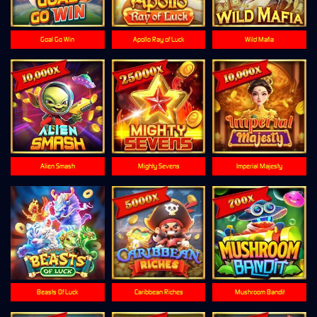
Goal Go Win
Apollo Ray of Luck
Wild Mafia
Alien Smash
Mighty Sevens
Imperial Majesty
Beasts Of Luck
Caribbean Riches
Mushroom Bandit