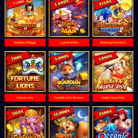
Goddess Of Egypt
Legend of Nian
Heavenly Fortunes 2
Fortune Lions
Guardian of the Museum
Golden Horse Ride