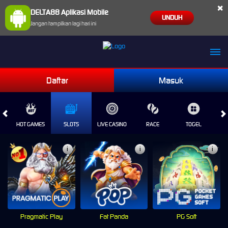
×
DELTA88 Aplikasi Mobile
UNDUH
Jangan tampilkan lagi hari ini
Daftar
Masuk
HOT GAMES
SLOTS
LIVE CASINO
RACE
TOGEL
OL
i
i
i
Pragmatic Play
Fat Panda
PG Soft