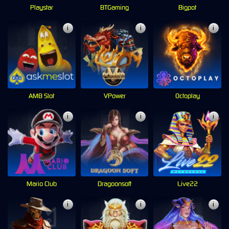
Playstar
BTGaming
Bigpot
i
i
i
AMB Slot
VPower
Octoplay
i
i
i
Mario Club
Dragoonsoft
Live22
i
i
i