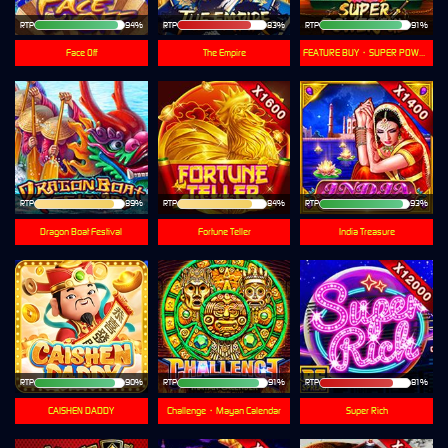
RTP
94%
RTP
83%
RTP
91%
Face Off
The Empire
FEATURE BUY・SUPER POWERFUL
RTP
89%
RTP
84%
RTP
93%
Dragon Boat Festival
Fortune Teller
India Treasure
RTP
90%
RTP
91%
RTP
81%
CAISHEN DADDY
Challenge・Mayan Calendar
Super Rich