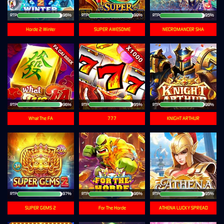
RTP
96%
RTP
98%
RTP
95%
Horde 2 Winter
SUPER AWESOME
NECROMANCER SHA
RTP
96%
RTP
95%
RTP
98%
What The FA
777
KNIGHT ARTHUR
RTP
97%
RTP
96%
RTP
95%
SUPER GEMS 2
For The Horde
ATHENA LUCKY SPREAD