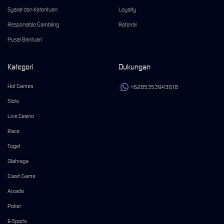
Syarat dan Ketentuan
Loyalty
Responsible Gambling
Referral
Pusat Bantuan
Kategori
Dukungan
Hot Games
+6285353943618
Slots
Live Casino
Race
Togel
Olahraga
Crash Game
Arcade
Poker
E-Sports