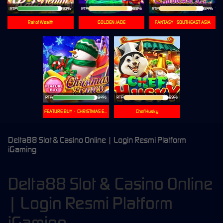
RTP
93%
RTP
88%
RTP
84%
Rat of Wealth
GOLDEN JADE
FANTASY - SOUTHEAST ASIA
RTP
94%
RTP
89%
FEATURE BUY・CHRISTMAS EXPRESS
Chef Husky
Delta88 Slot & Casino Online | Login Resmi Platform
iGaming
Delta88 Slot & Casino Online
| Login Resmi Platform
iGaming