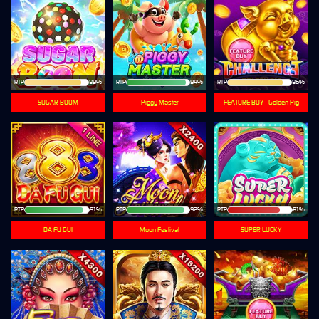
RTP
89%
RTP
94%
RTP
86%
SUGAR BOOM
Piggy Master
FEATURE BUY - Golden Pig
RTP
91%
RTP
92%
RTP
81%
DA FU GUI
Moon Festival
SUPER LUCKY