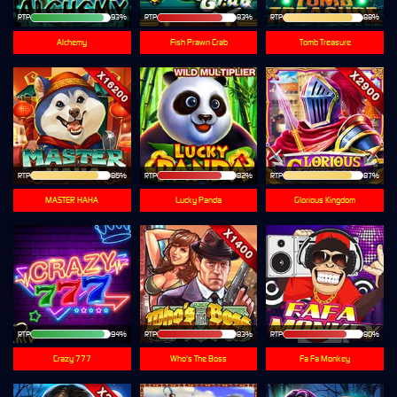
RTP
93%
RTP
83%
RTP
88%
Alchemy
Fish Prawn Crab
Tomb Treasure
RTP
86%
RTP
82%
RTP
87%
MASTER HAHA
Lucky Panda
Glorious Kingdom
RTP
94%
RTP
83%
RTP
80%
Crazy 777
Who's The Boss
Fa Fa Monkey