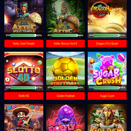
RTP
95%
RTP
96%
RTP
97%
Aztec: Gold Temple
Aztec: Bonus Hunt 2
Dragon Chi’s Quest
RTP
97%
RTP
98%
RTP
98%
Slotto 4D
Golden Football
Sugar Crush