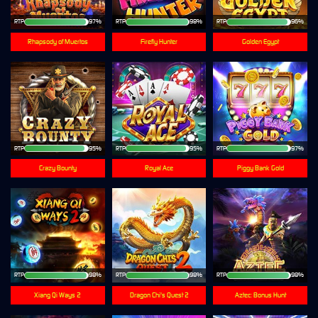
RTP
97%
RTP
98%
RTP
96%
Rhapsody of Muertos
Firefly Hunter
Golden Egypt
RTP
95%
RTP
95%
RTP
97%
Crazy Bounty
Royal Ace
Piggy Bank Gold
RTP
98%
RTP
98%
RTP
98%
Xiang Qi Ways 2
Dragon Chi's Quest 2
Aztec: Bonus Hunt