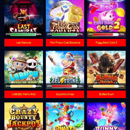
RTP
98%
RTP
97%
RTP
79%
Last Samurai
Fish Prawn Crab Bonanza
Piggy Bank Gold 2
RTP
88%
RTP
79%
RTP
84%
LABUBU: Fall In Wild
Zeustrike Xmas
Buffalo Rush