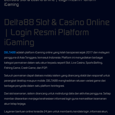
iGaming
Delta88 Slot & Casino Online
| Login Resmi Platform
iGaming
DELTA88
adalah platform iGaming online yang telah beroperasi sejak 2017 dan melayani
pengguna di Asia Tenggara, termasuk Indonesia. Platform ini menyediakan berbagai
kategori permainan dalam satu akun terpadu seperti Slot, Live Casino, Sports Betting,
Fishing Game, Crash Game, dan P2P.
Seluruh permainan dapat diakses melalui sistem yang dirancang stabil dan responsif untuk
perangkat desktop maupun mobile. DELTA88 menghadirkan ratusan variasi game dari
berbagai penyedia dalam satu platform terintegrasi.
Dari sisi keamanan, sistem dirancang untuk melindungi data dan aktivitas pengguna. Setiap
member disarankan menjaga kerahasiaan informasi login guna memastikan keamanan
akun tetap terjaga.
Layanan bantuan online tersedia 24 jam untuk membantu kendala login, informasi akun,