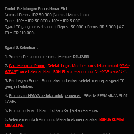
Contoh Perhitungan Bonus Harian Slot :
Nominal Deposit IDR 50,000 (Nominal Minimal Join)
Bonus 10% = IDR 50,000 x 10% = IDR 5,000,-
Syarat TO yang harus dicapai : ( Deposit 50,000 + Bonus IDR 5.000 ) X 2
TO = IDR 110.000,-
Syarat & Ketentuan :
1. Promosi Berlaku untuk semua Member
DELTA88
.
2.
Cara Mengikuti Promo
: Setelah Login, Member harus tekan tombol
"
Klaim
BONUS
"
pada halaman Klaim BONUS lalu tekan tombol
"Ambil Promosi Ini".
3. Pembagian Bonus : Bonus akan di berikan setelah mencapai syarat TO
yang di tentukan.
4.
Promosi ini
HANYA
berlaku untuk permainan
: SEMUA PERMAINAN SLOT
GAME.
5. Promo ini dapat di Klaim 1x (Satu Kali) Setiap Hari-nya.
6. Selama mengikuti Promo ini, Maka Tidak mendapatkan
BONUS KOMISI
MINGGUAN
.