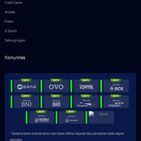
Crash Game
Arcade
Poker
E-Sports
Sabung Ayam
Komunitas
* Selama bank maintenance dan bank offline deposit dan penarikan tidak dapat
diproses