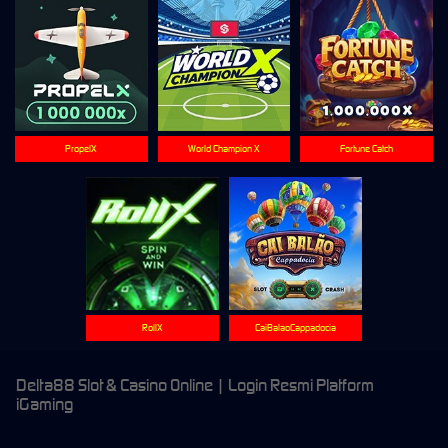
PropelX
World Champion X
Fortune Catch
RollX
CaiBalaoCappadocia
Delta88 Slot & Casino Online | Login Resmi Platform
iGaming