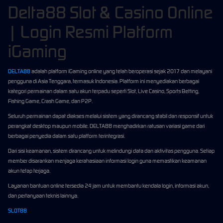
Delta88 Slot & Casino Online
| Login Resmi Platform
iGaming
DELTA88
adalah platform iGaming online yang telah beroperasi sejak 2017 dan melayani
pengguna di Asia Tenggara, termasuk Indonesia. Platform ini menyediakan berbagai
kategori permainan dalam satu akun terpadu seperti Slot, Live Casino, Sports Betting,
Fishing Game, Crash Game, dan P2P.
Seluruh permainan dapat diakses melalui sistem yang dirancang stabil dan responsif untuk
perangkat desktop maupun mobile. DELTA88 menghadirkan ratusan variasi game dari
berbagai penyedia dalam satu platform terintegrasi.
Dari sisi keamanan, sistem dirancang untuk melindungi data dan aktivitas pengguna. Setiap
member disarankan menjaga kerahasiaan informasi login guna memastikan keamanan
akun tetap terjaga.
Layanan bantuan online tersedia 24 jam untuk membantu kendala login, informasi akun,
dan pertanyaan teknis lainnya.
SLOT88