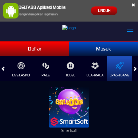
×
DELTA88 Aplikasi Mobile
UNDUH
Jangan tampilkan lagi hari ini
Daftar
Masuk
S
LIVE CASINO
RACE
TOGEL
OLAHRAGA
CRASH GAME
Smartsoft