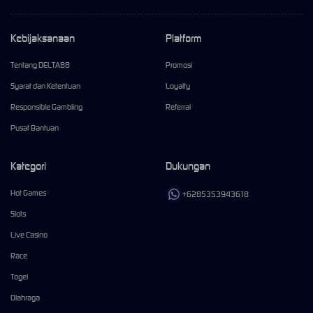
Kebijaksanaan
Platform
Tentang DELTA88
Promosi
Syarat dan Ketentuan
Loyalty
Responsible Gambling
Referral
Pusat Bantuan
Kategori
Dukungan
Hot Games
+6285353943618
Slots
Live Casino
Race
Togel
Olahraga