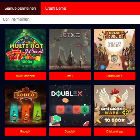
Semua permainan
Crash Game
Multi Hot Wheel
JetX3
Crash Duel X
RodeoX
DoubleX
ChickenWays