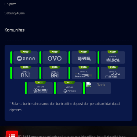
E-Sports
Sabung Ayam
Komunitas
* Selama bank maintenance dan bank offline deposit dan penarikan tidak dapat
diproses
©2026 DELTA88 menawarkan berbagai macam provider pilihan terbaik dan didukung