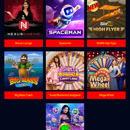
Nexus Lounge
Spaceman
Slot88 High Flyer
Big Bass Crash
Sweet Bonanza Candyland
Mega Wheel