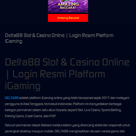
Amazing Baccarat
Delta88 Slot & Casino Online | Login Resmi Platform
iGaming
Delta88 Slot & Casino Online
| Login Resmi Platform
iGaming
DELTA88
adalah platform iGaming online yang telah beroperasi sejak 2017 dan melayani
pengguna di Asia Tenggara, termasuk Indonesia. Platform ini menyediakan berbagai
kategori permainan dalam satu akun terpadu seperti Slot, Live Casino, Sports Betting,
Fishing Game, Crash Game, dan P2P.
Seluruh permainan dapat diakses melalui sistem yang dirancang stabil dan responsif untuk
perangkat desktop maupun mobile. DELTA88 menghadirkan ratusan variasi game dari