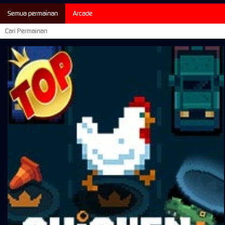
Semua permainan
Arcade