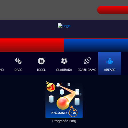
INO
RACE
TOGEL
OLAHRAGA
CRASH GAME
ARCADE
Pragmatic Play