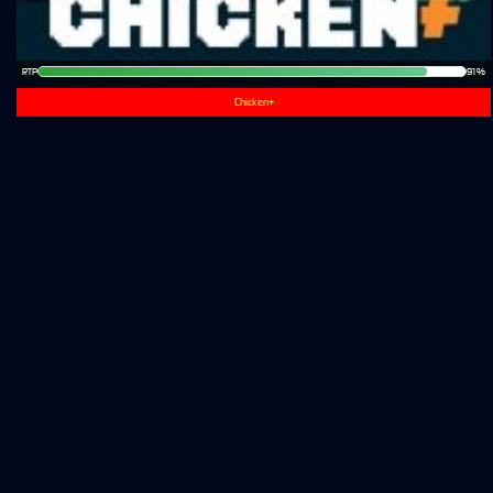
RTP
91%
Chicken+