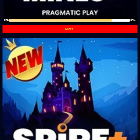
RTP
85%
Mines+