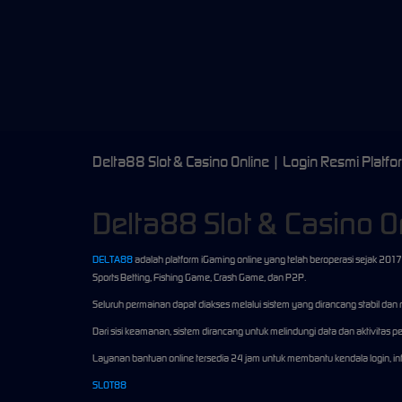
Delta88 Slot & Casino Online | Login Resmi Platf
Delta88 Slot & Casino O
DELTA88
adalah platform iGaming online yang telah beroperasi sejak 2017
Sports Betting, Fishing Game, Crash Game, dan P2P.
Seluruh permainan dapat diakses melalui sistem yang dirancang stabil dan
Dari sisi keamanan, sistem dirancang untuk melindungi data dan aktivita
Layanan bantuan online tersedia 24 jam untuk membantu kendala login, inf
SLOT88