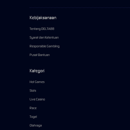
Kebijaksanaan
Tentang DELTA88
Syarat dan Ketentuan
Responsible Gambling
Pusat Bantuan
Kategori
Hot Games
Slots
Live Casino
Race
Togel
Olahraga