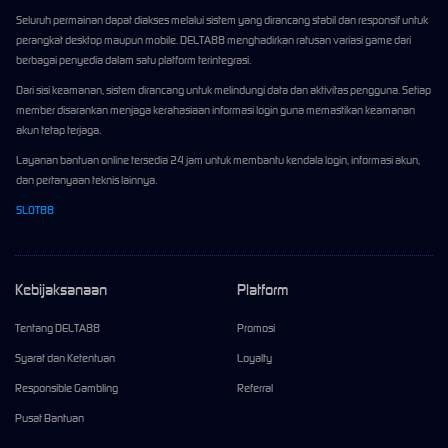
Seluruh permainan dapat diakses melalui sistem yang dirancang stabil dan responsif untuk
perangkat desktop maupun mobile. DELTA88 menghadirkan ratusan variasi game dari
berbagai penyedia dalam satu platform terintegrasi.
Dari sisi keamanan, sistem dirancang untuk melindungi data dan aktivitas pengguna. Setiap
member disarankan menjaga kerahasiaan informasi login guna memastikan keamanan
akun tetap terjaga.
Layanan bantuan online tersedia 24 jam untuk membantu kendala login, informasi akun,
dan pertanyaan teknis lainnya.
SLOT88
Kebijaksanaan
Platform
Tentang DELTA88
Promosi
Syarat dan Ketentuan
Loyalty
Responsible Gambling
Referral
Pusat Bantuan