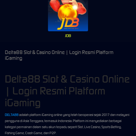
JDB
Delta88 Slot & Casino Online | Login Resmi Platform
iGaming
Delta88 Slot & Casino Online
| Login Resmi Platform
iGaming
DELTA88
adalah platform iGaming online yang telah beroperasi sejak 2017 dan melayani
pengguna di Asia Tenggara, termasuk Indonesia. Platform ini menyediakan berbagai
kategori permainan dalam satu akun terpadu seperti Slot, Live Casino, Sports Betting,
Fishing Game, Crash Game, dan P2P.