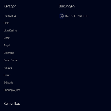
Kategori
Dukungan
Hot Games
+6285353943618
Slots
Live Casino
Race
Togel
Olahraga
Crash Game
Arcade
Poker
E-Sports
Sabung Ayam
Komunitas