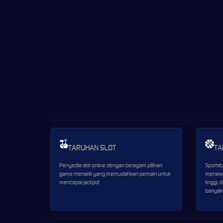
TARUHAN SLOT
TA
Penyedia slot online dengan beragam pilihan
Sportsb
game menarik yang memudahkan pemain untuk
menawar
mencapai jackpot
tinggi,
banyak 