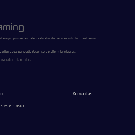
Gaming
ategori permainan dalam satu akun terpadu seperti Slot, Live Casino,
ri berbagai penyedia dalam satu platform terintegrasi.
nan akun tetap terjaga.
an
Komunitas
85353943618