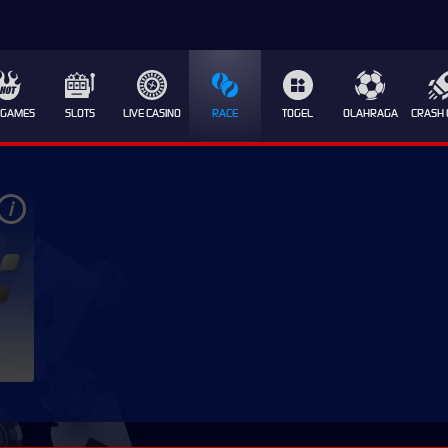
 GAMES
SLOTS
LIVE CASINO
RACE
TOGEL
OLAHRAGA
CRASH
i