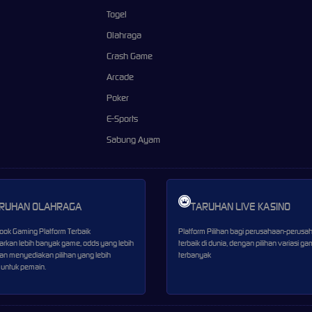
Togel
Olahraga
Crash Game
Arcade
Poker
E-Sports
Sabung Ayam
RUHAN OLAHRAGA
TARUHAN LIVE KASINO
ook Gaming Platform Terbaik
Platform Pilihan bagi perusahaan-perusa
kan lebih banyak game, odds yang lebih
terbaik di dunia, dengan pilihan variasi g
 dan menyediakan pilihan yang lebih
terbanyak
untuk pemain.