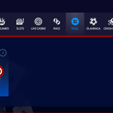
 GAMES
SLOTS
LIVE CASINO
RACE
TOGEL
OLAHRAGA
CRASH
i