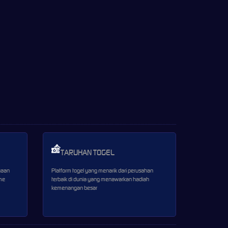
TARUHAN TOGEL
haan
Platform togel yang menarik dari perusahan
ame
terbaik di dunia yang menawarkan hadiah
kemenangan besar