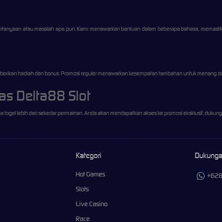
rtanyaan atau masalah apa pun. Kami menawarkan bantuan dalam beberapa bahasa, memastika
mberikan hadiah dan bonus. Promosi reguler menawarkan kesempatan tambahan untuk menang 
s Delta88 Slot
 togel lebih dari sekedar permainan. Anda akan mendapatkan akses ke promosi eksklusif, dukunga
Kategori
Dukung
Hot Games
+62
Slots
Live Casino
Race