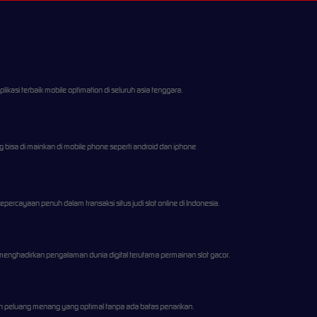
likasi terbaik mobile optimation di seluruh asia tenggara.
bisa di mainkan di mobile phone seperti android dan iphone
percayaan penuh dalam transaksi situs judi slot online di Indonesia.
enghadirkan pengalaman dunia digital terutama permainan slot gacor.
dan peluang menang yang optimal tanpa ada batas penarikan.