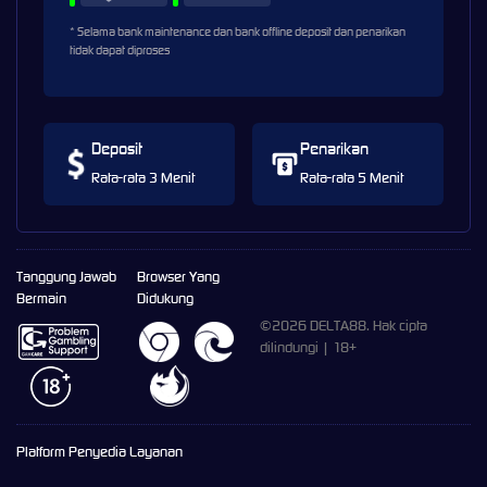
* Selama bank maintenance dan bank offline deposit dan penarikan
tidak dapat diproses
Deposit
Penarikan
Rata-rata 3 Menit
Rata-rata 5 Menit
Tanggung Jawab
Browser Yang
Bermain
Didukung
©2026 DELTA88. Hak cipta
dilindungi | 18+
Platform Penyedia Layanan