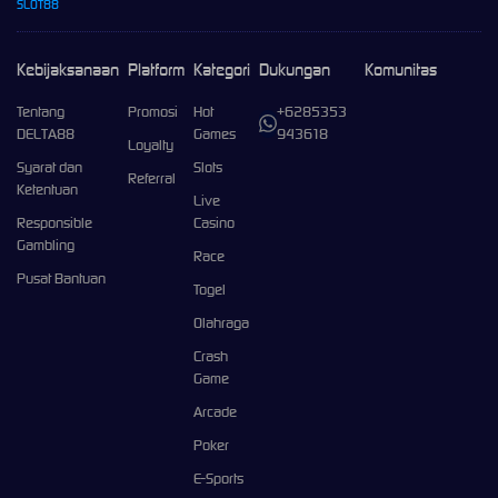
SLOT88
Kebijaksanaan
Platform
Kategori
Dukungan
Komunitas
Tentang
Promosi
Hot
+6285353
DELTA88
Games
943618
Loyalty
Syarat dan
Slots
Referral
Ketentuan
Live
Responsible
Casino
Gambling
Race
Pusat Bantuan
Togel
Olahraga
Crash
Game
Arcade
Poker
E-Sports