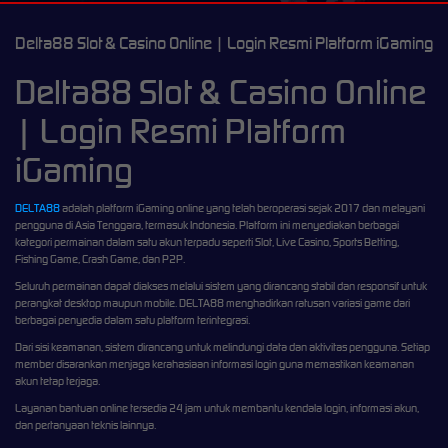
Delta88 Slot & Casino Online | Login Resmi Platform iGaming
Delta88 Slot & Casino Online
| Login Resmi Platform
iGaming
DELTA88
adalah platform iGaming online yang telah beroperasi sejak 2017 dan melayani
pengguna di Asia Tenggara, termasuk Indonesia. Platform ini menyediakan berbagai
kategori permainan dalam satu akun terpadu seperti Slot, Live Casino, Sports Betting,
Fishing Game, Crash Game, dan P2P.
Seluruh permainan dapat diakses melalui sistem yang dirancang stabil dan responsif untuk
perangkat desktop maupun mobile. DELTA88 menghadirkan ratusan variasi game dari
berbagai penyedia dalam satu platform terintegrasi.
Dari sisi keamanan, sistem dirancang untuk melindungi data dan aktivitas pengguna. Setiap
member disarankan menjaga kerahasiaan informasi login guna memastikan keamanan
akun tetap terjaga.
Layanan bantuan online tersedia 24 jam untuk membantu kendala login, informasi akun,
dan pertanyaan teknis lainnya.