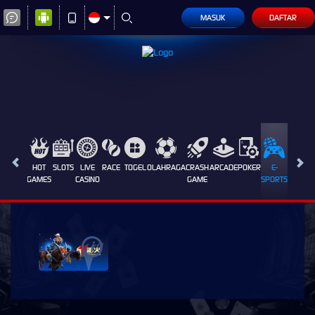
MASUK
DAFTAR
HOT
SLOTS
LIVE
RACE
TOGEL
OLAHRAGA
CRASH
ARCADE
POKER
E-
SABUN
GAMES
CASINO
GAME
SPORTS
AYAM
i