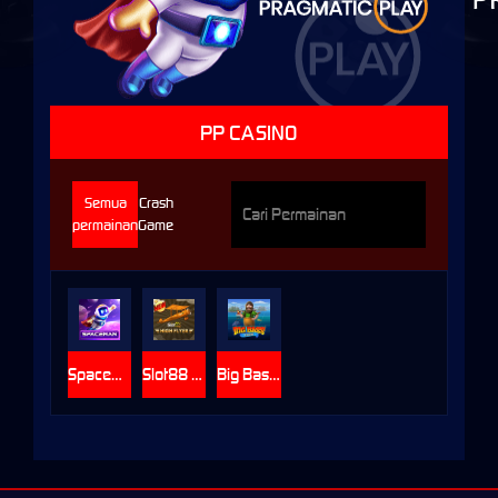
PP CASINO
Semua
Crash
permainan
Game
Spaceman
Slot88 High Flyer
Big Bass Crash