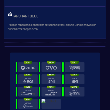
TARUHAN TOGEL
Platform togel yang menarik dari perusahan terbaik di dunia yang menawarkan
hadiah kemenangan besar