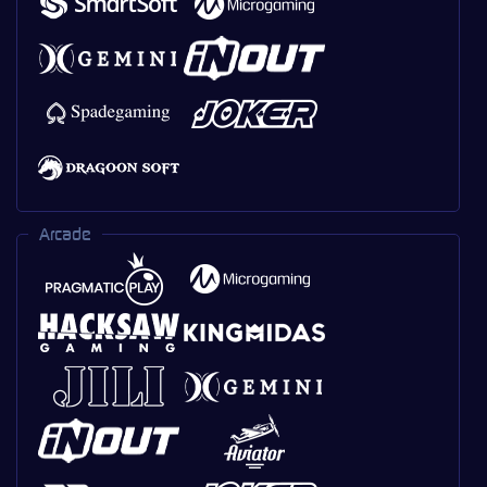
Arcade