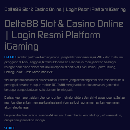
Delta88 Slot & Casino Online | Login Resmi Platform iGaming
Delta88 Slot & Casino Online
| Login Resmi Platform
iGaming
DELTA88
adalah platform iGaming online yang telah beroperasi sejak 2017 dan melayani
pengguna di Asia Tenggara, termasuk Indonesia. Platform ini menyediakan berbagai
kategori permainan dalam satu akun terpadu seperti Slot, Live Casino, Sports Betting,
Fishing Game, Crash Game, dan P2P.
Seluruh permainan dapat diakses melalui sistem yang dirancang stabil dan responsif untuk
perangkat desktop maupun mobile. DELTA88 menghadirkan ratusan variasi game dari
berbagai penyedia dalam satu platform terintegrasi.
Dari sisi keamanan, sistem dirancang untuk melindungi data dan aktivitas pengguna. Setiap
member disarankan menjaga kerahasiaan informasi login guna memastikan keamanan
akun tetap terjaga.
Layanan bantuan online tersedia 24 jam untuk membantu kendala login, informasi akun,
dan pertanyaan teknis lainnya.
SLOT88