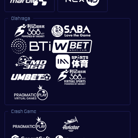
Olahraga
Crash Game