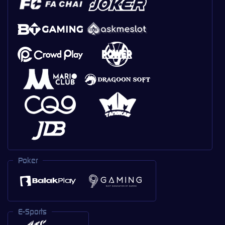
Poker
E-Sports