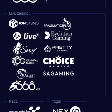
Live Casino
Race
Togel