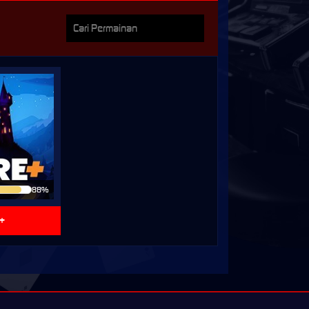
88%
e+