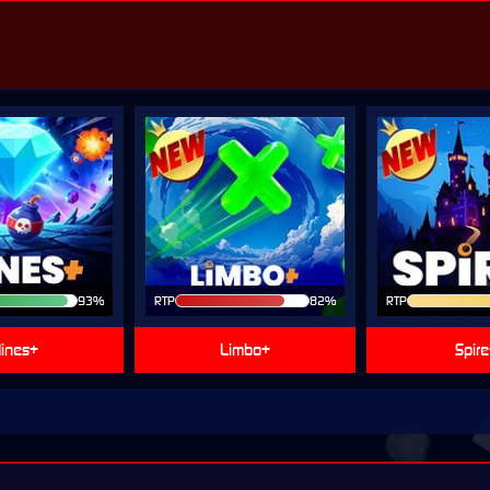
93%
RTP
82%
RTP
ines+
Limbo+
Spir