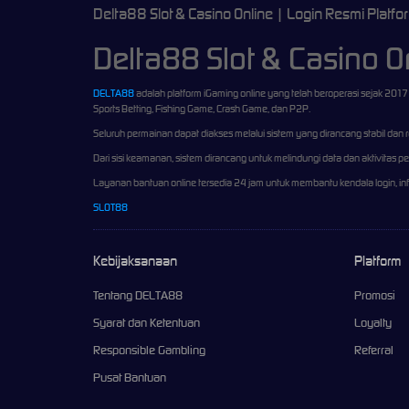
Delta88 Slot & Casino Online | Login Resmi Platf
Delta88 Slot & Casino O
DELTA88
adalah platform iGaming online yang telah beroperasi sejak 2017
Sports Betting, Fishing Game, Crash Game, dan P2P.
Seluruh permainan dapat diakses melalui sistem yang dirancang stabil dan
Dari sisi keamanan, sistem dirancang untuk melindungi data dan aktivitas
Layanan bantuan online tersedia 24 jam untuk membantu kendala login, inf
SLOT88
Kebijaksanaan
Platform
Tentang DELTA88
Promosi
Syarat dan Ketentuan
Loyalty
Responsible Gambling
Referral
Pusat Bantuan