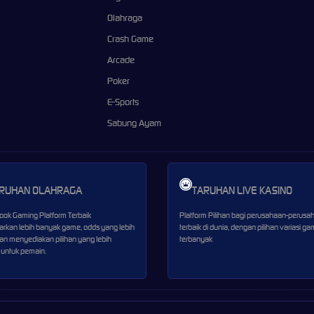
Olahraga
Crash Game
Arcade
Poker
E-Sports
Sabung Ayam
RUHAN OLAHRAGA
TARUHAN LIVE KASINO
ook Gaming Platform Terbaik
Platform Pilihan bagi perusahaan-perusa
kan lebih banyak game, odds yang lebih
terbaik di dunia, dengan pilihan variasi g
 dan menyediakan pilihan yang lebih
terbanyak
untuk pemain.