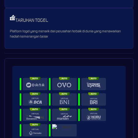
TARUHAN TOGEL
Platform togel yang menarik dari perusahan terbaik di dunia yang menawarkan
hadiah kemenangan besar