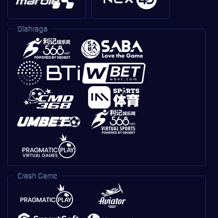
Olahraga
Crash Game