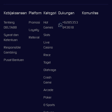
Kebijaksanaan
Platform
Kategori
Dukungan
Komunitas
Tentang
Promosi
Hot
+6285353
DELTA88
Games
943618
Loyalty
Syarat dan
Slots
Referral
Ketentuan
Live
Responsible
Casino
Gambling
Race
Pusat Bantuan
Togel
Olahraga
Crash
Game
Arcade
Poker
E-Sports