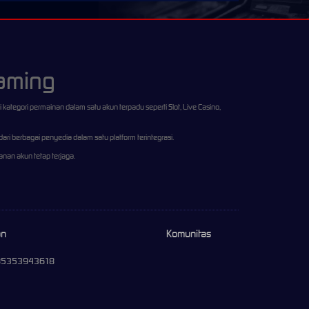
Gaming
ategori permainan dalam satu akun terpadu seperti Slot, Live Casino,
ri berbagai penyedia dalam satu platform terintegrasi.
nan akun tetap terjaga.
an
Komunitas
85353943618