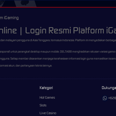
orm iGaming
nline | Login Resmi Platform i
 dan melayani pengguna di Asia Tenggara, termasuk Indonesia. Platform ini menyediakan berbagai k
 responsif untuk perangkat desktop maupun mobile. DELTA88 menghadirkan ratusan variasi game da
 pengguna. Setiap member disarankan menjaga kerahasiaan informasi login guna memastikan keama
ormasi akun, dan pertanyaan teknis lainnya.
Kategori
Dukung
Hot Games
+62
Slots
Live Casino