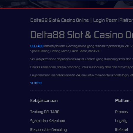
Delta88 Slot & Casino Online | Login Resmi Platf
Delta88 Slot & Casino O
DELTA88
adalah platform iGaming online yang telah beroperasi sejak 2017
Sports Betting, Fishing Game, Crash Game, dan P2P.
Seluruh permainan dapat diakses melalui sistem yang dirancang stabil dan
Dari sisi keamanan, sistem dirancang untuk melindungi data dan aktivitas
Layanan bantuan online tersedia 24 jam untuk membantu kendala login, inf
SLOT88
Kebijaksanaan
Platform
Tentang DELTA88
Promosi
Syarat dan Ketentuan
Loyalty
Responsible Gambling
Referral