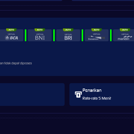
an tidak dapat diproses
Penarikan
Rata-rata 5 Menit