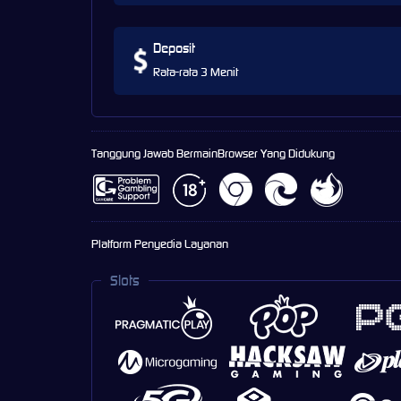
Deposit
Rata-rata 3 Menit
Tanggung Jawab Bermain
Browser Yang Didukung
Platform Penyedia Layanan
Slots