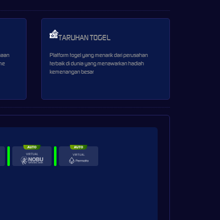
TARUHAN TOGEL
haan
Platform togel yang menarik dari perusahan
ame
terbaik di dunia yang menawarkan hadiah
kemenangan besar