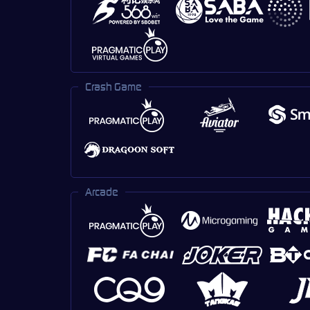
Crash Game
Arcade