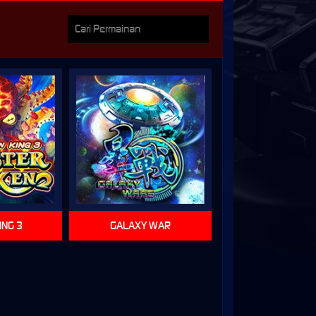
ING 3
GALAXY WAR