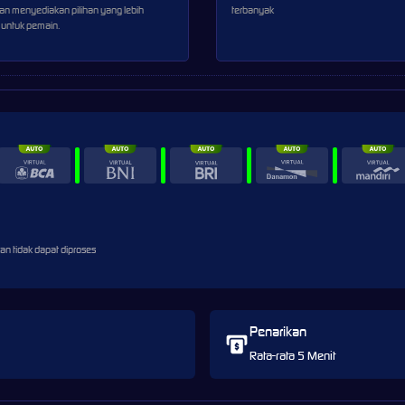
 dan menyediakan pilihan yang lebih
terbanyak
untuk pemain.
an tidak dapat diproses
Penarikan
Rata-rata 5 Menit