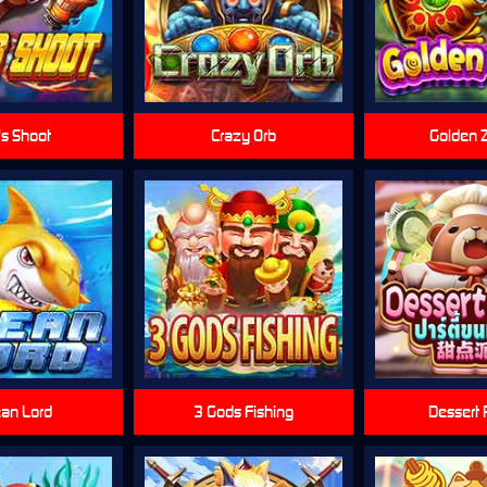
's Shoot
Crazy Orb
Golden 
an Lord
3 Gods Fishing
Dessert 