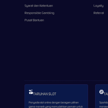
Syarat dan Ketentuan
Loyalty
Responsible Gambling
Referral
Pusat Bantuan
TARUHAN SLOT
TA
Penyedia slot online dengan beragam pilihan
Sportsb
game menarik yang memudahkan pemain untuk
menawar