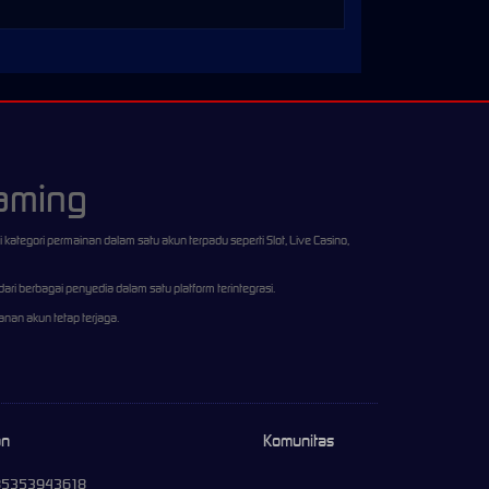
Gaming
ategori permainan dalam satu akun terpadu seperti Slot, Live Casino,
ri berbagai penyedia dalam satu platform terintegrasi.
nan akun tetap terjaga.
an
Komunitas
85353943618