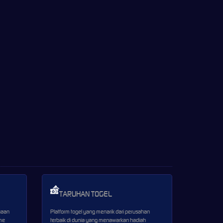
TARUHAN TOGEL
haan
Platform togel yang menarik dari perusahan
ame
terbaik di dunia yang menawarkan hadiah