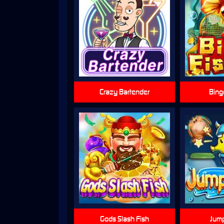
Crazy Bartender
Bing
Gods Slash Fish
Jum