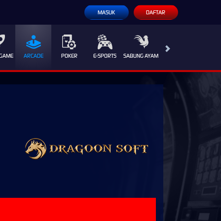
MASUK
DAFTAR
 GAME
ARCADE
POKER
E-SPORTS
SABUNG AYAM
PROMOSI