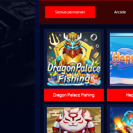
Semua permainan
Arcade
Dragon Palace Fishing
Hap