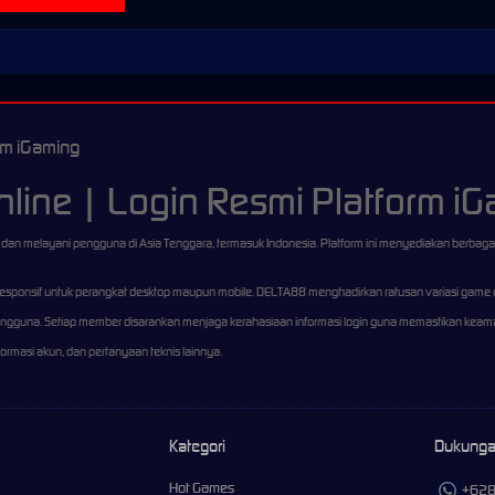
orm iGaming
nline | Login Resmi Platform i
 dan melayani pengguna di Asia Tenggara, termasuk Indonesia. Platform ini menyediakan berbagai k
 responsif untuk perangkat desktop maupun mobile. DELTA88 menghadirkan ratusan variasi game da
 pengguna. Setiap member disarankan menjaga kerahasiaan informasi login guna memastikan keama
ormasi akun, dan pertanyaan teknis lainnya.
Kategori
Dukung
Hot Games
+62