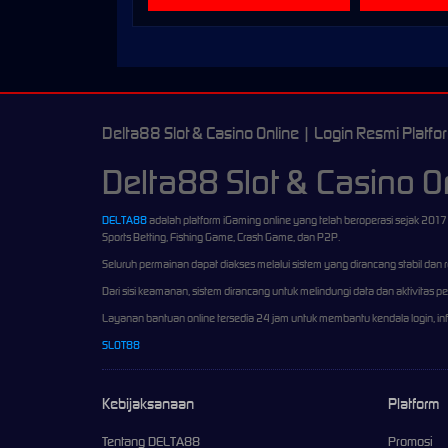
Delta88 Slot & Casino Online | Login Resmi Platf
Delta88 Slot & Casino O
DELTA88
adalah platform iGaming online yang telah beroperasi sejak 2017
Sports Betting, Fishing Game, Crash Game, dan P2P.
Seluruh permainan dapat diakses melalui sistem yang dirancang stabil dan
Dari sisi keamanan, sistem dirancang untuk melindungi data dan aktivitas
Layanan bantuan online tersedia 24 jam untuk membantu kendala login, inf
SLOT88
Kebijaksanaan
Platform
Tentang DELTA88
Promosi