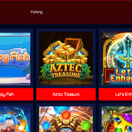
Fishing
py Fish
Aztec Treasure
Let's En