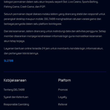
kategori permainan dalam satu akun terpadu seperti Slot, Live Casino, Sports Betting,
Fishing Game, Crash Game, dan P2P.
Seluruh permainan dapat diakses melalui sistem yang dirancang stabil dan responsif untuk
perangkat desktop maupun mobile. DELTA88 menghadirkan ratusan variasi game dari
berbagai penyedia dalam satu platform terintegrasi.
Dari sisi keamanan, sistem dirancang untuk melindungi data dan aktivitas pengguna. Setiap
member disarankan menjaga kerahasiaan informasi login guna memastikan keamanan
akun tetap terjaga.
Layanan bantuan online tersedia 24 jam untuk membantu kendala login, informasi akun,
dan pertanyaan teknis lainnya.
SLOT88
Kebijaksanaan
Platform
Tentang DELTA88
Promosi
Syarat dan Ketentuan
Loyalty
Responsible Gambling
Referral