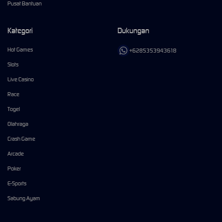
Pusat Bantuan
Kategori
Dukungan
Hot Games
+6285353943618
Slots
Live Casino
Race
Togel
Olahraga
Crash Game
Arcade
Poker
E-Sports
Sabung Ayam