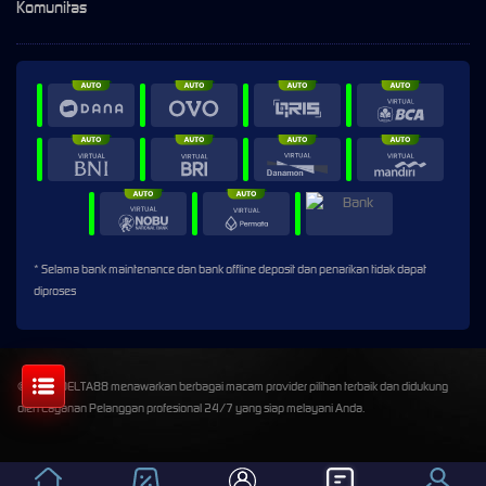
Komunitas
* Selama bank maintenance dan bank offline deposit dan penarikan tidak dapat
diproses
©2026 DELTA88 menawarkan berbagai macam provider pilihan terbaik dan didukung
oleh Layanan Pelanggan profesional 24/7 yang siap melayani Anda.