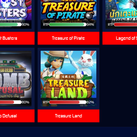
90%
RTP
94%
RTP
t Busters
Treasure of Pirate
Lagend of 
80%
RTP
82%
 Defusal
Treasure Land