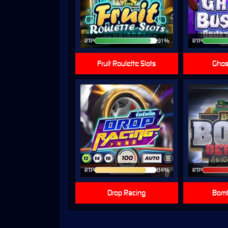
RTP
91%
RTP
Fruit Roulette Slots
Ghos
RTP
84%
RTP
Drop Racing
Bomb