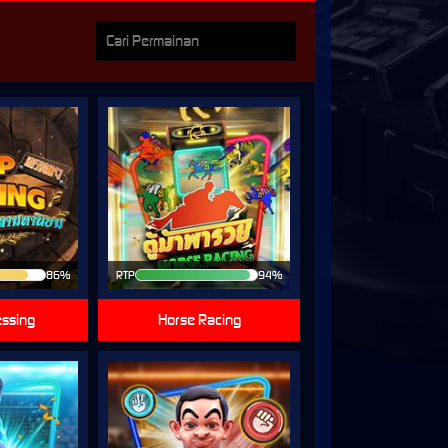
86%
RTP
94%
essing
Horse Racing