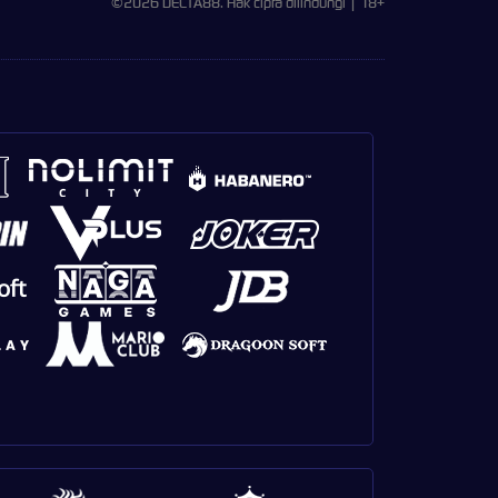
©2026 DELTA88. Hak cipta dilindungi | 18+