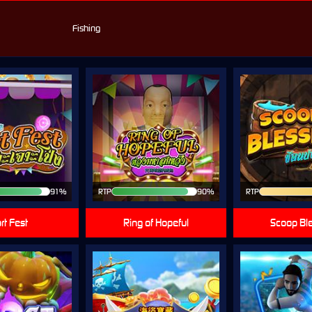
Fishing
91%
RTP
90%
RTP
rt Fest
Ring of Hopeful
Scoop Bl