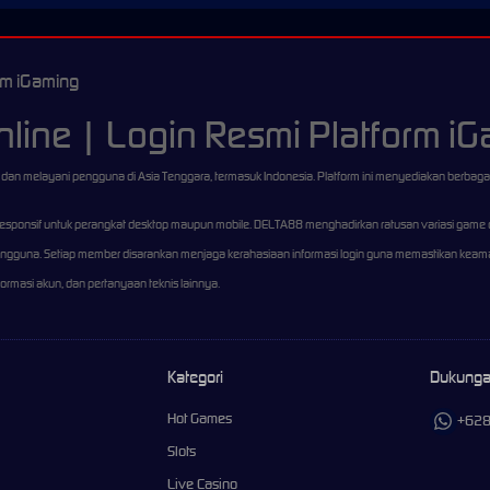
orm iGaming
nline | Login Resmi Platform i
 dan melayani pengguna di Asia Tenggara, termasuk Indonesia. Platform ini menyediakan berbagai k
 responsif untuk perangkat desktop maupun mobile. DELTA88 menghadirkan ratusan variasi game da
 pengguna. Setiap member disarankan menjaga kerahasiaan informasi login guna memastikan keama
ormasi akun, dan pertanyaan teknis lainnya.
Kategori
Dukung
Hot Games
+62
Slots
Live Casino